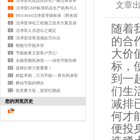
洁净室化妆品良好生产规范审查评
文章
定项目
洁净室GMP标准药品生产机构与人
员
ISO14644洁净度等级标准（附各国
洁净标准）
洁净室净化工程施工技术方案及保
随着
证措施
洁净室人员进出之规定
的合
洁净室违章违规处罚办法
智能与节能并存
大价
节能效果又获客户芳心!
永磁变频风淋室——绿色节能先锋
标，
（最高省电7
选择比努力更重要！
到一
精益求精，只为节能-—青岛风淋室
的核心竟争力
舞动节能的脚步
们生
筑质量大堤，迎世纪挑战
减排
您的浏览历史
何才
便投