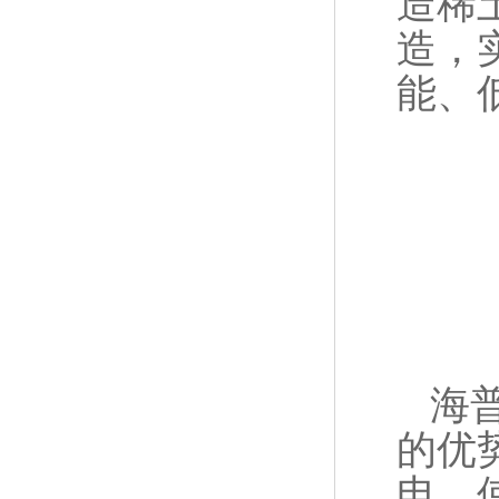
造稀
造，
能、
海普
的优
电，